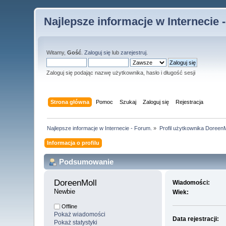
Najlepsze informacje w Internecie 
Witamy,
Gość
.
Zaloguj się
lub
zarejestruj
.
Zaloguj się podając nazwę użytkownika, hasło i długość sesji
Strona główna
Pomoc
Szukaj
Zaloguj się
Rejestracja
Najlepsze informacje w Internecie - Forum.
»
Profil użytkownika DoreenM
Informacja o profilu
Podsumowanie
DoreenMoll 
Wiadomości:
Newbie
Wiek:
Offline
Pokaż wiadomości
Data rejestracji:
Pokaż statystyki