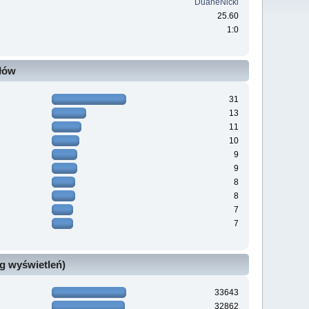
DuaneNickl
25.60
1:0
ałów
31
13
11
10
9
9
8
8
7
7
g wyświetleń)
33643
32862