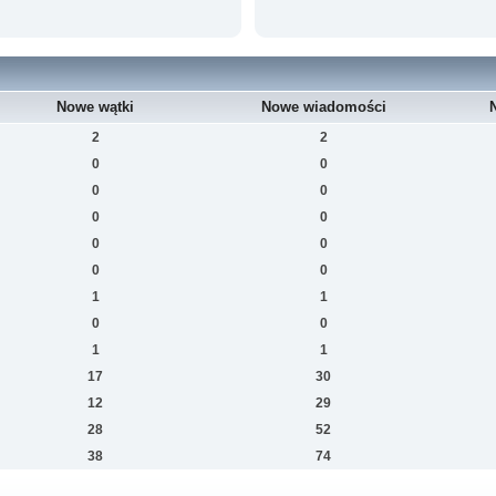
Nowe wątki
Nowe wiadomości
2
2
0
0
0
0
0
0
0
0
0
0
1
1
0
0
1
1
17
30
12
29
28
52
38
74