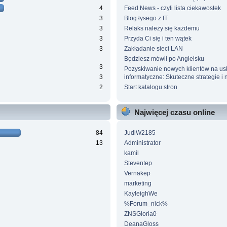
4
Feed News - czyli lista ciekawostek
3
Blog łysego z IT
3
Relaks należy się każdemu
3
Przyda Ci się i ten wątek
3
Zakładanie sieci LAN
Będziesz mówił po Angielsku
3
Pozyskiwanie nowych klientów na us
3
informatyczne: Skuteczne strategie i n
2
Start katalogu stron
Najwięcej czasu online
84
JudiW2185
13
Administrator
kamil
Steventep
Vernakep
marketing
KayleighWe
%Forum_nick%
ZNSGloria0
DeanaGloss