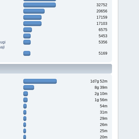
32752
20656
17159
17103
6575
5453
ługi
5356
ajl
5169
1d7g 52m
8g 39m
2g 10m
1g 56m
54m
31m
29m
26m
25m
20m