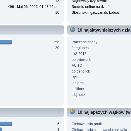
13
Najnowszy użytkownik:
496 - Maj 06, 2026, 01:43:46 pm
Średnio online na dzień:
10
Stosunek mężczyzn do kobiet:
10 najaktywniejszych dzi
156
Polecane strony
30
freeglobes
ck2-2013
polskieworki
ACITO
goldenclick
lspi
lanform
tatiltime
tsbj-lodz
10 najlepszych wątków (w
6
Ciekawa lista profili
4
Ciekawa lista startowa się pojawiła