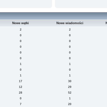
Nowe wątki
Nowe wiadomości
2
2
0
0
0
0
0
0
0
0
0
0
1
1
0
0
1
1
17
30
12
29
28
52
0
1
7
20