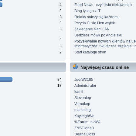
4
Feed News - czyli lista ciekawostek
3
Blog łysego z IT
3
Relaks należy się każdemu
3
Przyda Ci się i ten wątek
3
Zakładanie sieci LAN
Będziesz mówił po Angielsku
3
Pozyskiwanie nowych klientów na us
3
informatyczne: Skuteczne strategie i n
2
Start katalogu stron
Najwięcej czasu online
84
JudiW2185
13
Administrator
kamil
Steventep
Vernakep
marketing
KayleighWe
%Forum_nick%
ZNSGloria0
DeanaGloss