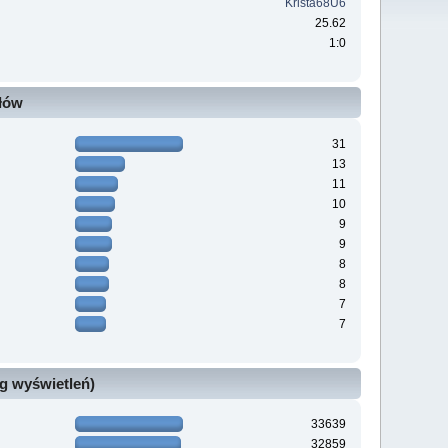
Krista68U6
25.62
1:0
ałów
31
13
11
10
9
9
8
8
7
7
g wyświetleń)
33639
32859