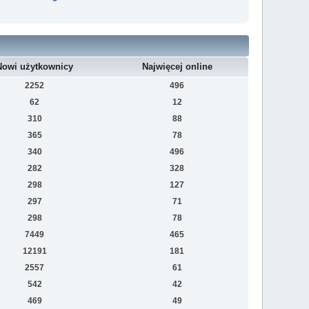
Nowi użytkownicy
Najwięcej online
2252
496
62
12
310
88
365
78
340
496
282
328
298
127
297
71
298
78
7449
465
12191
181
2557
61
542
42
469
49