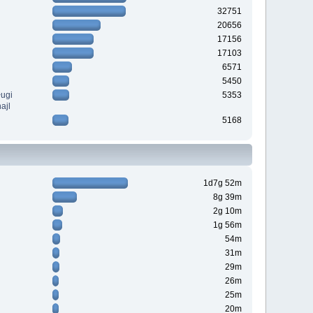
32751
20656
17156
17103
6571
5450
ługi
5353
ajl
5168
1d7g 52m
8g 39m
2g 10m
1g 56m
54m
31m
29m
26m
25m
20m