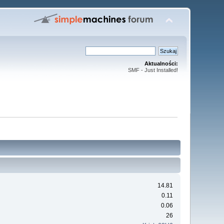
Aktualności:
SMF - Just Installed!
14.81
0.11
0.06
26