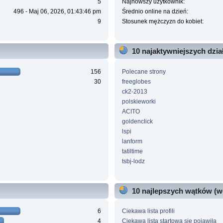
5
Najnowszy użytkownik:
496 - Maj 06, 2026, 01:43:46 pm
Średnio online na dzień:
9
Stosunek mężczyzn do kobiet:
10 najaktywniejszych dzi
156
Polecane strony
30
freeglobes
ck2-2013
polskieworki
ACITO
goldenclick
lspi
lanform
tatiltime
tsbj-lodz
10 najlepszych wątków (w
6
Ciekawa lista profili
4
Ciekawa lista startowa się pojawiła