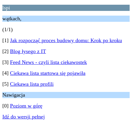
lspi
wątkach,
(1/1)
[1]
Jak rozpocząć proces budowy domu: Krok po kroku
[2]
Blog łysego z IT
[3]
Feed News - czyli lista ciekawostek
[4]
Ciekawa lista startowa się pojawiła
[5]
Ciekawa lista profili
Nawigacja
[0]
Poziom w górę
Idź do wersji pełnej