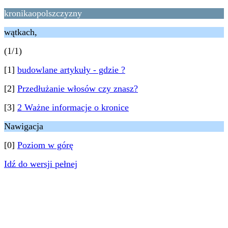
kronikaopolszczyzny
wątkach,
(1/1)
[1]
budowlane artykuły - gdzie ?
[2]
Przedłużanie włosów czy znasz?
[3]
2 Ważne informacje o kronice
Nawigacja
[0]
Poziom w górę
Idź do wersji pełnej