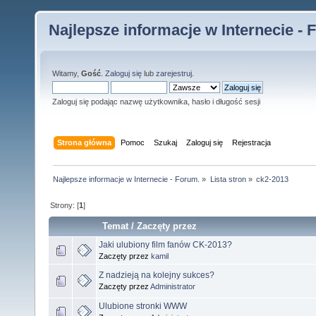
Najlepsze informacje w Internecie - 
Witamy,
Gość
.
Zaloguj się
lub
zarejestruj
.
Zaloguj się podając nazwę użytkownika, hasło i długość sesji
Strona główna
Pomoc
Szukaj
Zaloguj się
Rejestracja
Najlepsze informacje w Internecie - Forum.
»
Lista stron
»
ck2-2013
Strony: [
1
]
Temat
/
Zaczęty przez
Jaki ulubiony film fanów CK-2013?
Zaczęty przez
kamil
Z nadzieją na kolejny sukces?
Zaczęty przez
Administrator
Ulubione stronki WWW