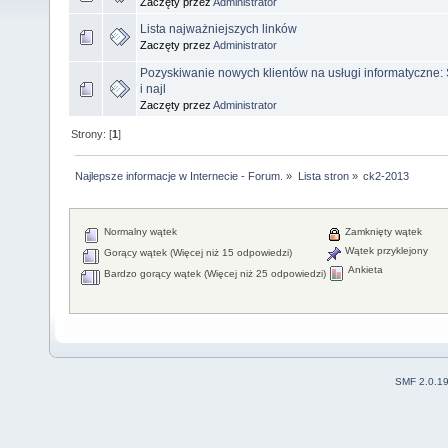
Zaczęty przez
Administrator
Lista najważniejszych linków
Zaczęty przez
Administrator
Pozyskiwanie nowych klientów na usługi informatyczne: 
i najl
Zaczęty przez
Administrator
Strony: [
1
]
Najlepsze informacje w Internecie - Forum.
»
Lista stron
»
ck2-2013
Normalny wątek
Zamknięty wątek
Wątek przyklejony
Gorący wątek (Więcej niż 15 odpowiedzi)
Ankieta
Bardzo gorący wątek (Więcej niż 25 odpowiedzi)
SMF 2.0.1