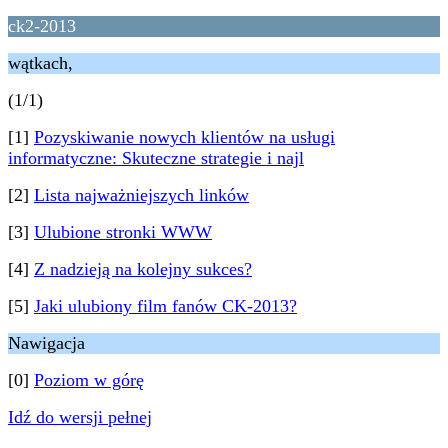
ck2-2013
wątkach,
(1/1)
[1]
Pozyskiwanie nowych klientów na usługi
informatyczne: Skuteczne strategie i najl
[2]
Lista najważniejszych linków
[3]
Ulubione stronki WWW
[4]
Z nadzieją na kolejny sukces?
[5]
Jaki ulubiony film fanów CK-2013?
Nawigacja
[0]
Poziom w górę
Idź do wersji pełnej