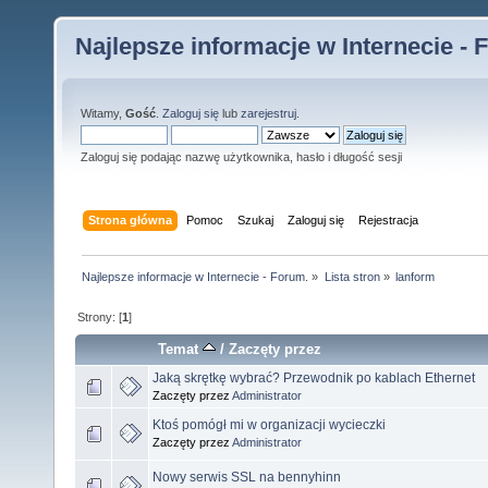
Najlepsze informacje w Internecie - 
Witamy,
Gość
.
Zaloguj się
lub
zarejestruj
.
Zaloguj się podając nazwę użytkownika, hasło i długość sesji
Strona główna
Pomoc
Szukaj
Zaloguj się
Rejestracja
Najlepsze informacje w Internecie - Forum.
»
Lista stron
»
lanform
Strony: [
1
]
Temat
/
Zaczęty przez
Jaką skrętkę wybrać? Przewodnik po kablach Ethernet
Zaczęty przez
Administrator
Ktoś pomógł mi w organizacji wycieczki
Zaczęty przez
Administrator
Nowy serwis SSL na bennyhinn