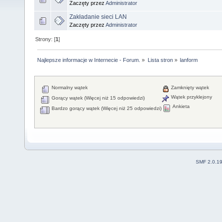
Zaczęty przez
Administrator
Zakładanie sieci LAN
Zaczęty przez
Administrator
Strony: [
1
]
Najlepsze informacje w Internecie - Forum.
»
Lista stron
»
lanform
Normalny wątek
Zamknięty wątek
Wątek przyklejony
Gorący wątek (Więcej niż 15 odpowiedzi)
Ankieta
Bardzo gorący wątek (Więcej niż 25 odpowiedzi)
SMF 2.0.1