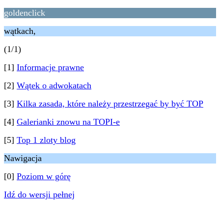
goldenclick
wątkach,
(1/1)
[1]
Informacje prawne
[2]
Wątek o adwokatach
[3]
Kilka zasada, które należy przestrzegać by być TOP
[4]
Galerianki znowu na TOPI-e
[5]
Top 1 zloty blog
Nawigacja
[0]
Poziom w górę
Idź do wersji pełnej