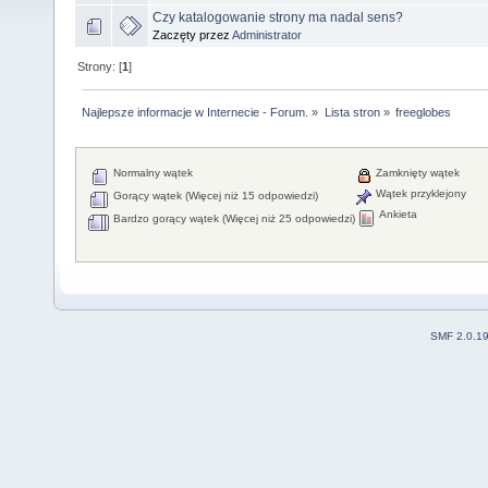
Czy katalogowanie strony ma nadal sens?
Zaczęty przez
Administrator
Strony: [
1
]
Najlepsze informacje w Internecie - Forum.
»
Lista stron
»
freeglobes
Normalny wątek
Zamknięty wątek
Wątek przyklejony
Gorący wątek (Więcej niż 15 odpowiedzi)
Ankieta
Bardzo gorący wątek (Więcej niż 25 odpowiedzi)
SMF 2.0.1