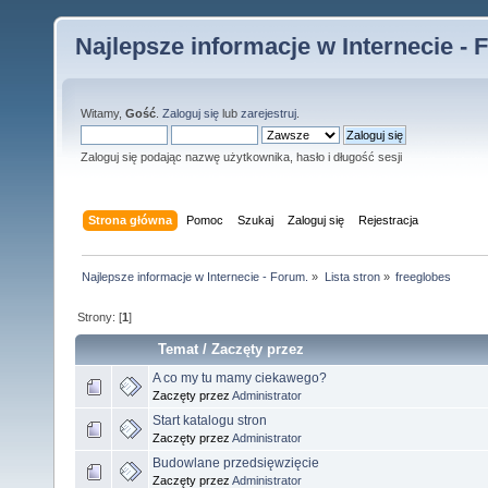
Najlepsze informacje w Internecie - 
Witamy,
Gość
.
Zaloguj się
lub
zarejestruj
.
Zaloguj się podając nazwę użytkownika, hasło i długość sesji
Strona główna
Pomoc
Szukaj
Zaloguj się
Rejestracja
Najlepsze informacje w Internecie - Forum.
»
Lista stron
»
freeglobes
Strony: [
1
]
Temat
/
Zaczęty przez
A co my tu mamy ciekawego?
Zaczęty przez
Administrator
Start katalogu stron
Zaczęty przez
Administrator
Budowlane przedsięwzięcie
Zaczęty przez
Administrator