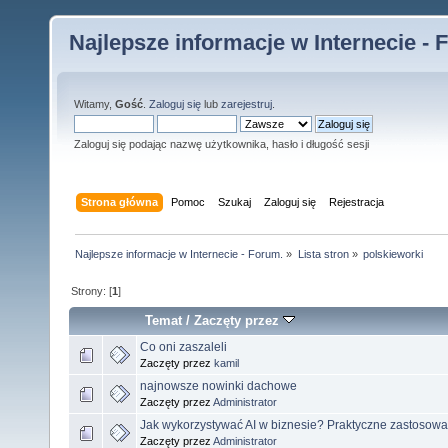
Najlepsze informacje w Internecie - 
Witamy,
Gość
.
Zaloguj się
lub
zarejestruj
.
Zaloguj się podając nazwę użytkownika, hasło i długość sesji
Strona główna
Pomoc
Szukaj
Zaloguj się
Rejestracja
Najlepsze informacje w Internecie - Forum.
»
Lista stron
»
polskieworki
Strony: [
1
]
Temat
/
Zaczęty przez
Co oni zaszaleli
Zaczęty przez
kamil
najnowsze nowinki dachowe
Zaczęty przez
Administrator
Jak wykorzystywać AI w biznesie? Praktyczne zastosowan
Zaczęty przez
Administrator