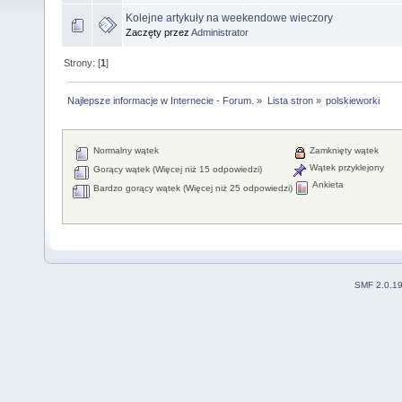
Kolejne artykuły na weekendowe wieczory
Zaczęty przez
Administrator
Strony: [
1
]
Najlepsze informacje w Internecie - Forum.
»
Lista stron
»
polskieworki
Normalny wątek
Zamknięty wątek
Wątek przyklejony
Gorący wątek (Więcej niż 15 odpowiedzi)
Ankieta
Bardzo gorący wątek (Więcej niż 25 odpowiedzi)
SMF 2.0.1