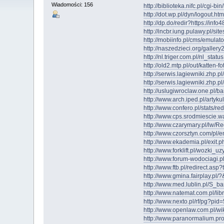
Wiadomości: 156
http://biblioteka.nifc.pl/cgi-bi
http://dot.wp.pl/dyn/logout.htm
http://dp.do/redir?https://info4
http://incbr.iung.pulawy.pl/sit
http://mobiinfo.pl/cms/emulato
http://naszedzieci.org/gal
http://nl.triger.com.pl/nl_st
http://old2.mtp.pl/out/katten-fo
http://serwis.lagiewniki.zhp
http://serwis.lagiewniki.zhp
http://uslugiwroclaw.one.pl/ba
http://www.arch.iped.pl/artyk
http://www.confero.pl/stats/r
http://www.cps.srodmiescie.w
http://www.czarymary.pl/lw/Red
http://www.czorsztyn.com/pl/
http://www.ekademia.pl/exit.ph
http://www.forklift.pl/wozki_u
http://www.forum-wodociagi.p
http://www.ftb.pl/redirect.asp?
http://www.gmina.fairplay.pl/?
http://www.med.lublin.pl/S_b
http://www.natemat.com.pl/libr
http://www.nexto.pl/rf/pg?pid=
http://www.openlaw.com.pl/wi
http://www.paranormalium.proh