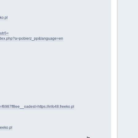
ko.pl
sub5=
ts/index.php?a=pobierz_pp&language=en
987ff8ee__oadest=https://info48.freeko.pl
reeko.pl