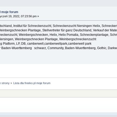
pl moje forum
yczeń 19, 2022, 07:23:56 pm »
schland, Institut für Schneckenzucht, Schneckenzucht Nersingen Helix, Schnecke
inbergschnecken Plantage, Stellvertreter für ganz Deutschland, Verkauf der Mater
ckenzucht, Weinbergschnecken, Helix, Helix Pomatia, Schneckenplantage, Sch
 Nersingen, Weinbergschnecken Plantage, Weinbergschneckenzucht
g Platform, LP, DB, camberwell,camberwellpark,camberwell park
 Baden-Wuerttemberg schwarz, Community, Baden-Wuerttemberg, Gothic, Darkwave,
e strony
»
Lista dla freeko.pl moje forum