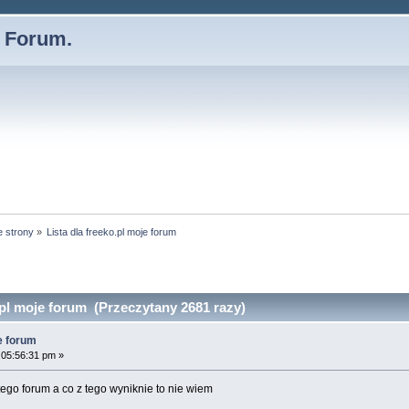
- Forum.
e strony
»
Lista dla freeko.pl moje forum
.pl moje forum (Przeczytany 2681 razy)
je forum
 05:56:31 pm »
n tego forum a co z tego wyniknie to nie wiem