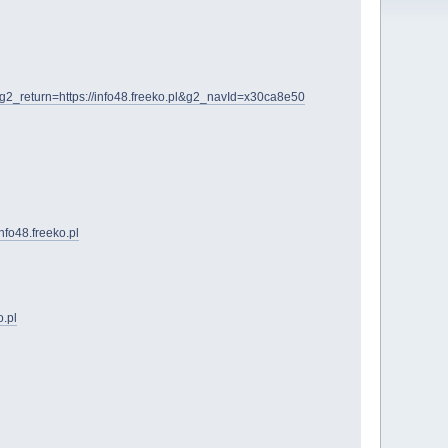
2_return=https://info48.freeko.pl&g2_navId=x30ca8e50
nfo48.freeko.pl
.pl