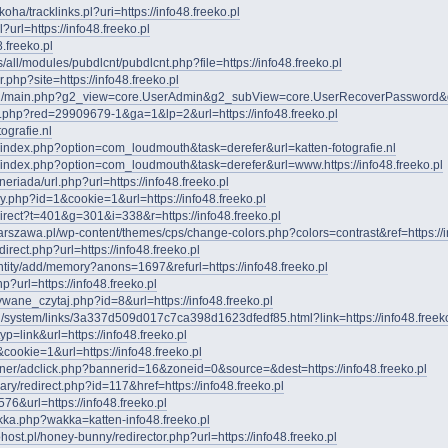
n/koha/tracklinks.pl?uri=https://info48.freeko.pl
l?url=https://info48.freeko.pl
8.freeko.pl
es/all/modules/pubdlcnt/pubdlcnt.php?file=https://info48.freeko.pl
r.php?site=https://info48.freeko.pl
lery2/main.php?g2_view=core.UserAdmin&g2_subView=core.UserRecoverPassword&g
atus.php?red=29909679-1&ga=1&lp=2&url=https://info48.freeko.pl
tografie.nl
.pl/index.php?option=com_loudmouth&task=derefer&url=katten-fotografie.nl
.pl/index.php?option=com_loudmouth&task=derefer&url=www.https://info48.freeko.pl
neriada/url.php?url=https://info48.freeko.pl
uly.php?id=1&cookie=1&url=https://info48.freeko.pl
edirect?t=401&g=301&i=338&r=https://info48.freeko.pl
arszawa.pl/wp-content/themes/cps/change-colors.php?colors=contrast&ref=https://i
irect.php?url=https://info48.freeko.pl
entity/add/memory?anons=1697&refurl=https://info48.freeko.pl
p?url=https://info48.freeko.pl
zywane_czytaj.php?id=8&url=https://info48.freeko.pl
l/system/links/3a337d509d017c7ca398d1623dfedf85.html?link=https://info48.freeko
typ=link&url=https://info48.freeko.pl
&cookie=1&url=https://info48.freeko.pl
aner/adclick.php?bannerid=16&zoneid=0&source=&dest=https://info48.freeko.pl
ary/redirect.php?id=117&href=https://info48.freeko.pl
576&url=https://info48.freeko.pl
kka.php?wakka=katten-info48.freeko.pl
ost.pl/honey-bunny/redirector.php?url=https://info48.freeko.pl