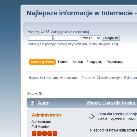
Najlepsze informacje w Internecie 
Witamy,
Gość
.
Zaloguj się
lub
zarejestruj
.
Zaloguj się podając nazwę użytkownika, hasło i długość sesji
Strona główna
Pomoc
Szukaj
Zaloguj się
Rejestracja
Najlepsze informacje w Internecie - Forum.
»
Ciekawe strony
»
Polecan
Strony: [
1
]
Autor
Wątek: Lista dla freeko
Lista dla freeko.pl mo
Administrator
«
dnia:
Styczeń 19, 2022,
Administrator
Full Member
To jest oto testowa lista stro