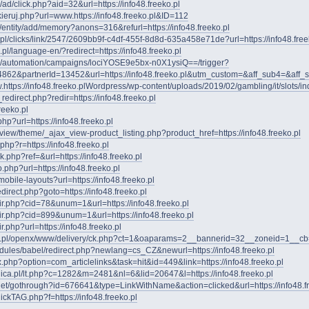
/ad/click.php?aid=32&url=https://info48.freeko.pl
kieruj.php?url=www.https://info48.freeko.pl&ID=112
/entity/add/memory?anons=316&refurl=https://info48.freeko.pl
.pl/clicks/link/2547/2609bb9f-c4df-455f-8d8d-635a458e71de?url=https://info48.free
pl/language-en/?redirect=https://info48.freeko.pl
app/automation/campaigns/lociYOSE9e5bx-n0X1ysiQ==/trigger?
Id=54862&partnerId=13452&url=https://info48.freeko.pl&utm_custom=&aff_sub4=&aff_
ww.https://info48.freeko.plWordpress/wp-content/uploads/2019/02/gambling/it/slo
redirect.php?redir=https://info48.freeko.pl
freeko.pl
php?url=https://info48.freeko.pl
g/view/theme/_ajax_view-product_listing.php?product_href=https://info48.freeko.pl
.php?r=https://info48.freeko.pl
ack.php?ref=&url=https://info48.freeko.pl
.php?url=https://info48.freeko.pl
mobile-layouts?url=https://info48.freeko.pl
edirect.php?goto=https://info48.freeko.pl
dir.php?cid=78&unum=1&url=https://info48.freeko.pl
dir.php?cid=899&unum=1&url=https://info48.freeko.pl
r.php?url=https://info48.freeko.pl
i.pl/openx/www/delivery/ck.php?ct=1&oaparams=2__bannerid=32__zoneid=1__cb=f6
odules/babel/redirect.php?newlang=cs_CZ&newurl=https://info48.freeko.pl
ex.php?option=com_articlelinks&task=hit&id=449&link=https://info48.freeko.pl
dica.pl/lt.php?c=1282&m=2481&nl=6&lid=20647&l=https://info48.freeko.pl
rvlet/gothrough?id=676641&type=LinkWithName&action=clicked&url=https://info48.f
ickTAG.php?f=https://info48.freeko.pl