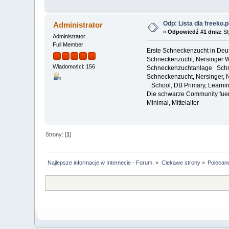
Odp: Lista dla freeko.
Administrator
«
Odpowiedź #1 dnia:
St
Administrator
Full Member
Erste Schneckenzucht in Deut
Schneckenzucht, Nersinger We
Wiadomości: 156
Schneckenzuchtanlage Schne
Schneckenzucht, Nersinger,
School, DB Primary, Learnin
Die schwarze Community fuer
Minimal, Mittelalter
Strony: [
1
]
Najlepsze informacje w Internecie - Forum.
»
Ciekawe strony
»
Polecan