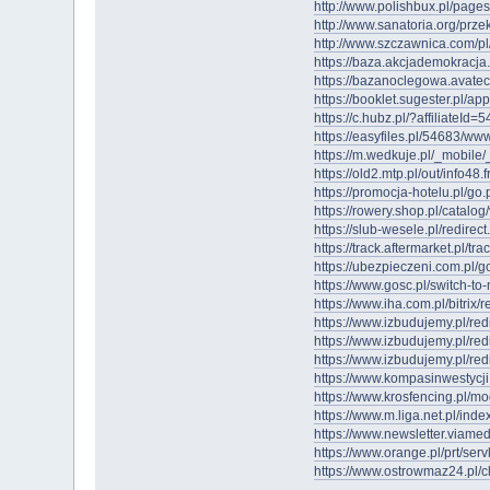
http://www.polishbux.pl/pages
http://www.sanatoria.org/prze
http://www.szczawnica.com/pl
https://baza.akcjademokracja
https://bazanoclegowa.avatec.
https://booklet.sugester.pl/
https://c.hubz.pl/?affiliate
https://easyfiles.pl/54683/w
https://m.wedkuje.pl/_mobile/_
https://old2.mtp.pl/out/info48.
https://promocja-hotelu.pl/go.
https://rowery.shop.pl/catalo
https://slub-wesele.pl/redirect
https://track.aftermarket.pl/tr
https://ubezpieczeni.com.pl/go
https://www.gosc.pl/switch-to-
https://www.iha.com.pl/bitrix/r
https://www.izbudujemy.pl/re
https://www.izbudujemy.pl/re
https://www.izbudujemy.pl/redi
https://www.kompasinwestycj
https://www.krosfencing.pl/m
https://www.m.liga.net.pl/ind
https://www.newsletter.viame
https://www.orange.pl/prt/se
https://www.ostrowmaz24.pl/cl