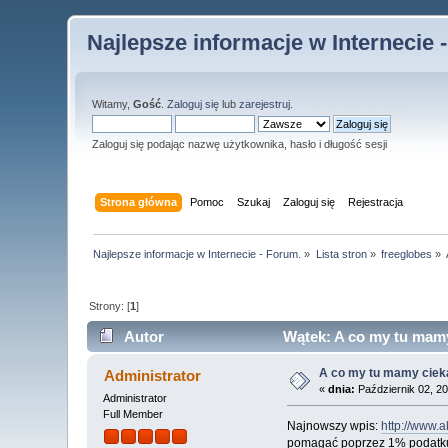
Najlepsze informacje w Internecie 
Witamy,
Gość
.
Zaloguj się
lub
zarejestruj
.
Zaloguj się podając nazwę użytkownika, hasło i długość sesji
Strona główna
Pomoc
Szukaj
Zaloguj się
Rejestracja
Najlepsze informacje w Internecie - Forum.
»
Lista stron
»
freeglobes
»
Strony: [
1
]
Autor
Wątek: A co my tu mamy
A co my tu mamy cie
Administrator
«
dnia:
Październik 02, 20
Administrator
Full Member
Najnowszy wpis:
http://www.
pomagać poprzez 1% podatk