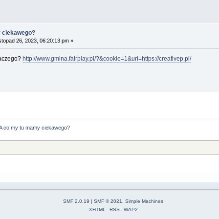
y ciekawego?
stopad 26, 2023, 06:20:13 pm »
dlaczego?
http://www.gmina.fairplay.pl/?&cookie=1&url=https://creativep.pl/
A co my tu mamy ciekawego?
SMF 2.0.19
|
SMF © 2021
,
Simple Machines
XHTML
RSS
WAP2