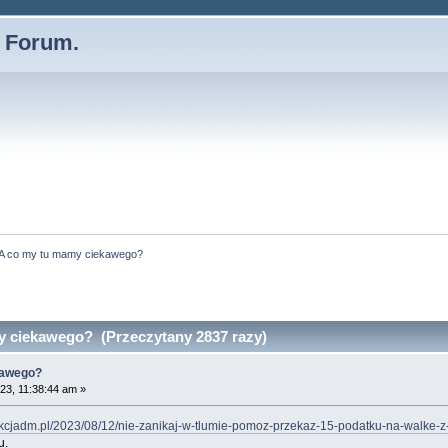
- Forum.
A co my tu mamy ciekawego?
 ciekawego? (Przeczytany 2837 razy)
kawego?
23, 11:38:44 am »
akcjadm.pl/2023/08/12/nie-zanikaj-w-tlumie-pomoz-przekaz-15-podatku-na-walke-z
u.