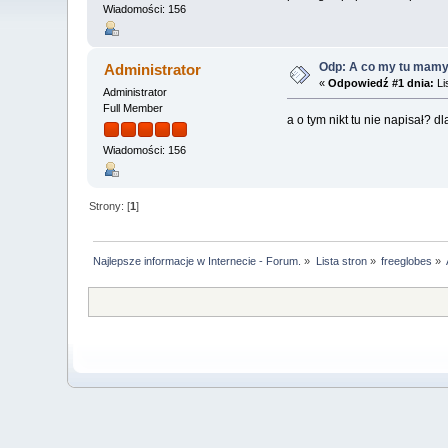
Wiadomości: 156
Odp: A co my tu mam
Administrator
«
Odpowiedź #1 dnia:
Li
Administrator
Full Member
a o tym nikt tu nie napisał? 
Wiadomości: 156
Strony: [
1
]
Najlepsze informacje w Internecie - Forum.
»
Lista stron
»
freeglobes
»