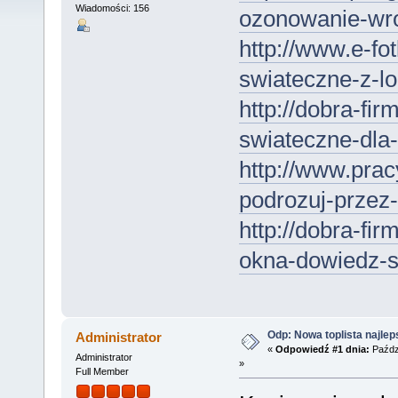
Wiadomości: 156
ozonowanie-wr
http://www.e-fo
swiateczne-z-lo
http://dobra-fir
swiateczne-dla-
http://www.prac
podrozuj-przez-
http://dobra-fi
okna-dowiedz-si
Odp: Nowa toplista najle
Administrator
«
Odpowiedź #1 dnia:
Paździ
Administrator
»
Full Member