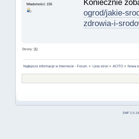
Koniecznie zoba
Wiadomości: 156
ogrod/jakie-sro
zdrowia-i-srodo
Strony: [
1
]
Najlepsze informacje w Internecie - Forum.
»
Lista stron
»
ACITO
»
Nowa to
SMF 2.0.1