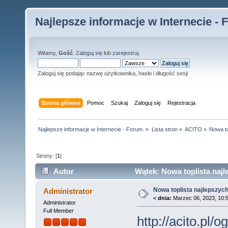
Najlepsze informacje w Internecie - 
Witamy,
Gość
.
Zaloguj się
lub
zarejestruj
.
Zaloguj się podając nazwę użytkownika, hasło i długość sesji
Strona główna
Pomoc
Szukaj
Zaloguj się
Rejestracja
Najlepsze informacje w Internecie - Forum.
»
Lista stron
»
ACITO
»
Nowa to
Strony: [
1
]
Autor
Wątek: Nowa toplista najl
Nowa toplista najlepszyc
Administrator
«
dnia:
Marzec 06, 2023, 10:
Administrator
Full Member
http://acito.pl/